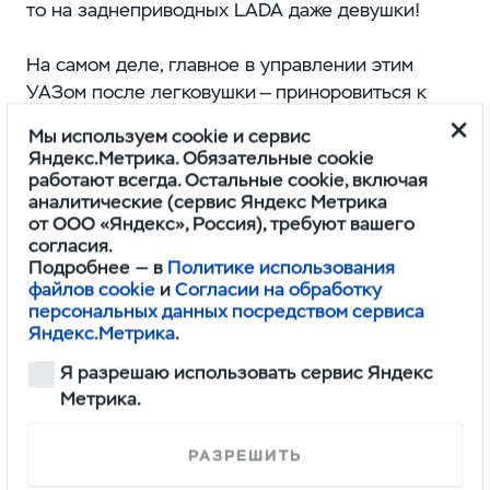
то на заднеприводных LADA даже девушки!
На самом деле, главное в управлении этим
УАЗом после легковушки — приноровиться к
габаритам фургона и к его «грузовым»
Мы используем cookie и сервис
тормозам. И еще полностью забыть про свои
Яндекс.Метрика. Обязательные cookie
легковые привычки. Например, про манеру
работают всегда. Остальные cookie, включая
аналитические (сервис Яндекс Метрика
проходить плавные повороты, почти не снижая
от ООО «Яндекс», Россия), требуют вашего
скорости. С фургоном такое не пройдет. «Будка»
согласия.
тут изрядно повышает центр тяжести, и
Подробнее — в
Политике использования
перебрав с километрами в час даже
файлов cookie
и
Согласии на обработку
персональных данных посредством сервиса
в безобидном, на первый взгляд, вираже вполне
Яндекс.Метрика
.
реально положить машину на бок.
Я разрешаю использовать сервис Яндекс
Однажды я чуть не исполнил этот трюк, когда
Метрика.
съезжал с МКАД. В какой-то момент сильный
порыв ветра толкнул справа в «парус» высокого
РАЗРЕШИТЬ
борта так, что я до сих пор не понимаю, как мне