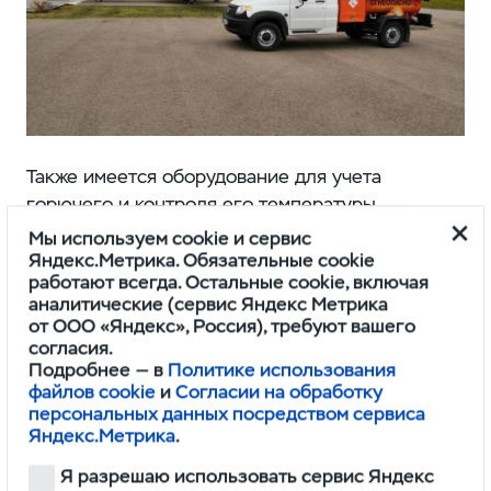
Также имеется оборудование для учета
горючего и контроля его температуры
и плотности во время хранения, ящики для
Мы используем cookie и сервис
запчастей и пеналы для хранения рукавов.
Яндекс.Метрика. Обязательные cookie
работают всегда. Остальные cookie, включая
аналитические (сервис Яндекс Метрика
Одобрение типа транспортного средства
от ООО «Яндекс», Россия), требуют вашего
(ОТТС), которое позволит продавать такой
согласия.
"Профи" на российском рынке, будет получено
Подробнее — в
Политике использования
файлов cookie
и
Согласии на обработку
осенью.
персональных данных посредством сервиса
Яндекс.Метрика
.
В начале июня Ульяновский автозавод
Я разрешаю использовать сервис Яндекс
представил версию грузовичка "Профи"