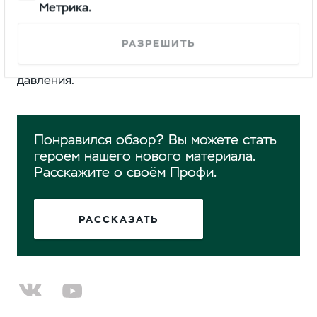
Метрика.
с оснащением для пожарной службы МЧС
.
Автомобиль получил пожарную ливрею, кузов
со створками типа "рольставни", крепления для
РАЗРЕШИТЬ
лестницы, бак и насосную установку высокого
давления.
Понравился обзор? Вы можете стать
героем нашего нового материала.
Расскажите о своём Профи.
РАССКАЗАТЬ