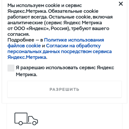
Индивидуальный подход
Мы используем cookie и сервис
Яндекс.Метрика. Обязательные cookie
Гибкие торговые условия с учетом
работают всегда. Остальные cookie, включая
специфики вашего бизнеса
аналитические (сервис Яндекс Метрика
от ООО «Яндекс», Россия), требуют вашего
согласия.
Подробнее — в
Политике использования
файлов cookie
и
Согласии на обработку
персональных данных посредством сервиса
Яндекс.Метрика
.
Я разрешаю использовать сервис Яндекс
Низкие цены
Метрика.
Выгодные предложения на продукцию
заводов-смежников за счет прямых
РАЗРЕШИТЬ
контрактов с эксклюзивными ценами