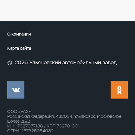
О компании
Карта сайта
©
2026 Ульяновский автомобильный завод
ООО «УАЗ»
Российская Федерация, 432034, Ульяновск, Московское
шоссе, д.92
ИНН 7327077188 / КПП 732701001
ОГРН 1167325054082